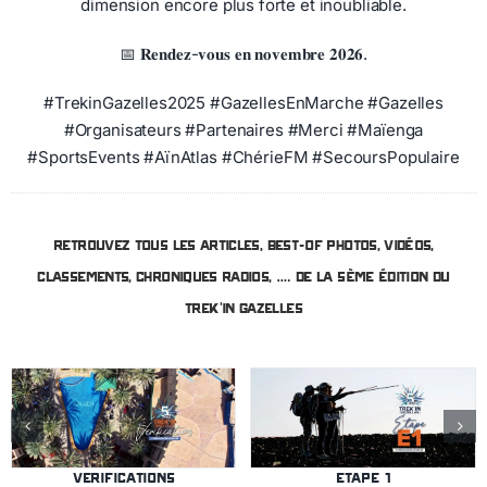
dimension encore plus forte et inoubliable.
📅 𝐑𝐞𝐧𝐝𝐞𝐳-𝐯𝐨𝐮𝐬 𝐞𝐧 𝐧𝐨𝐯𝐞𝐦𝐛𝐫𝐞 𝟐𝟎𝟐𝟔.
#TrekinGazelles2025 #GazellesEnMarche #Gazelles
#Organisateurs #Partenaires #Merci #Maïenga
#SportsEvents #AïnAtlas #ChérieFM #SecoursPopulaire
Retrouvez tous les articles, best-of photos, vidéos,
classements, chroniques radios, …. de la 5ème édition du
Trek’in Gazelles
VERIFICATIONS
ETAPE 1