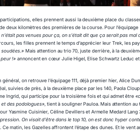
participations, elles prennent aussi la deuxième place du class
de deux kilomètres des premières de la course. Pour l’équipage 
n’était pas venues pour ça, on s’était dit que ça serait pas mal 
rcours, les filles prennent le temps d’apprécier leur Trek, les pays
e soudées.»
Mais attention au trio 70, juste derrière, à la deuxiè
 peur !»
annoncent en cœur Julie Higel, Elise Schwartz Leduc et 
 général, on retrouve l’équipage 111, déjà premier hier, Alice D
éal, suivies de près, à la deuxième place par les 140, Paola Cloup
e Ingrid, qui participe pour la troisième fois et qui admet être
«
s et des podologues»
, tient à souligner Pauloa. Mais attention a
our Yasmine Cuisinier, Céline Devillers et Armelle Medard Lang 3
pression. On visait d’être dans le top 10, on est donc hyper cont
. Ce matin, les Gazelles affrontent l’étape des dunes. Et le ven