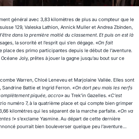
ement général avec 3,83 kilomètres de plus au compteur que le
suisse 129, Valeska Lathion, Annick Muller et Andrea Zbinden,
d’être dans la première moitié du classement. Et puis on est là
ages, la sororité et l’esprit qui s’en dégage. «
On fait
me place des primo participantes depuis le début de l’aventure.
Océane Joly, prêtes à jouer la gagne jusqu’au bout sur ce
uncombe Warren, Chloé Leneveu et Marjolaine Vallée. Elles sont
, Sandrine Battie et Ingrid Ferron.
«On dort peu mais les nerfs
complètement piquée, accro»
au Trek’in Gazelles.
«C’est
u trio numéro 7, à la quatrième place et qui compte bien grimper
,66 kilomètres qui les séparent de la marche parfaite.
«On va
entes !»
s’exclame Yasmine. Au départ de cette dernière
t annoncé pourrait bien bouleverser quelque peu l’aventure…